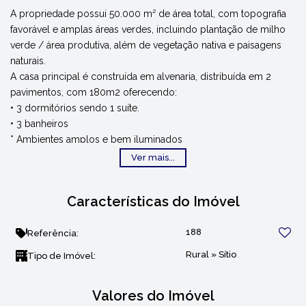
A propriedade possui 50.000 m² de área total, com topografia
favorável e amplas áreas verdes, incluindo plantação de milho
verde / área produtiva, além de vegetação nativa e paisagens
naturais.
A casa principal é construída em alvenaria, distribuída em 2
pavimentos, com 180m2 oferecendo:
• 3 dormitórios sendo 1 suíte.
• 3 banheiros
* Ambientes amplos e bem iluminados
* Varandas com vista para a natureza
Ver mais...
- Estrutura sólida e funcional, ideal para receber família e
amigos.
Características do Imóvel
- Rancho com aproximadamente 250m2 de área construída.
188
Referência:
Rural
»
Sítio
Tipo de Imóvel:
Valores do Imóvel