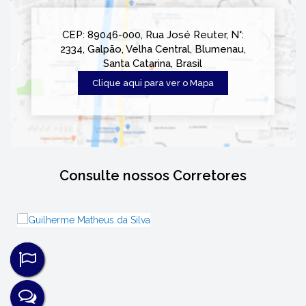
CEP: 89046-000
,
Rua José Reuter
,
N°:
2334
,
Galpão
,
Velha Central
,
Blumenau
,
Santa Catarina
,
Brasil
Clique aqui para ver o
Mapa
Consulte nossos Corretores