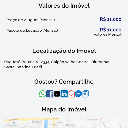
Indicado para:
Valores do Imóvel
Indústrias leves
Atacadistas
R$
11.000
Preço de Aluguel (Mensal)
Showroom com estoque
R$
11.000
Pacote de Locação (Mensal)
Valores Mensal
Empresas que necessitam de área administrativa
integrada
Localização do Imóvel
📍
Localização estratégica
, com fácil acesso e
ótima visibilidade.
Rua José Reuter
,
N°:
2334
,
Galpão
Velha Central
Blumenau
Santa Catarina, Brasil
📞
Entre em contato para mais informações ou
agendar uma visita.
Gostou? Compartilhe
Mapa do Imóvel