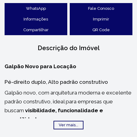
WhatsApp
Fale Conosco
Informações
Imprimir
Compartilhar
QR Code
Descrição do Imóvel
Galpão Novo para Locação
Pé-direito duplo, Alto padrão construtivo
Galpão novo, com arquitetura moderna e excelente
padrão construtivo, ideal para empresas que
buscam
visibilidade, funcionalidade e
versatilidade
.
Ver mais...
O imóvel conta com
pé-direito duplo nos dois